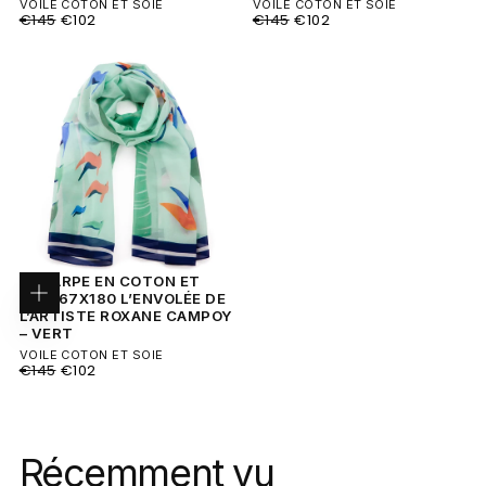
VOILE COTON ET SOIE
VOILE COTON ET SOIE
PRIX
PRIX
PRIX
PRIX
€145
€102
€145
€102
RÉGULIER
MINIMUM
RÉGULIER
MINIMUM
ECHARPE EN COTON ET
SOIE 67X180 L’ENVOLÉE DE
Ajouter
L’ARTISTE ROXANE CAMPOY
au
panier
– VERT
VOILE COTON ET SOIE
PRIX
PRIX
€145
€102
RÉGULIER
MINIMUM
Récemment vu