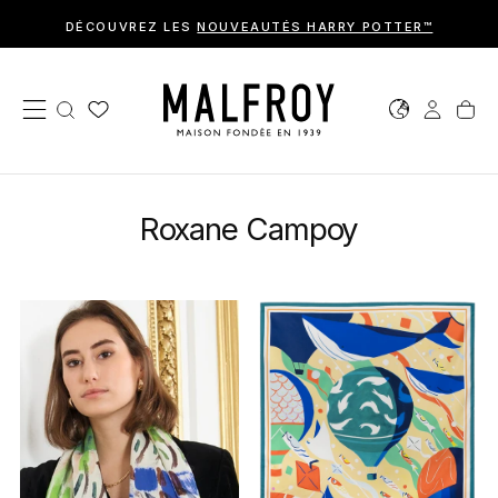
T
Passer
DÉCOUVREZ LES
NOUVEAUTÉS HARRY POTTER™
au
contenu
Roxane Campoy