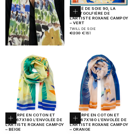
CARRÉ DE SOIE 90, LA
MONTGOLFIÈRE DE
Ajouter
L’ARTISTE ROXANE CAMPOY
au
panier
– VERT
TWILL DE SOIE
PRIX
PRIX
€230
€161
RÉGULIER
MINIMUM
ECHARPE EN COTON ET
ECHARPE EN COTON ET
SOIE 67X180 L’ENVOLÉE DE
SOIE 67X180 L’ENVOLÉE DE
Ajouter
Ajouter
L’ARTISTE ROXANE CAMPOY
L’ARTISTE ROXANE CAMPOY
au
au
panier
panier
– BEIGE
– ORANGE