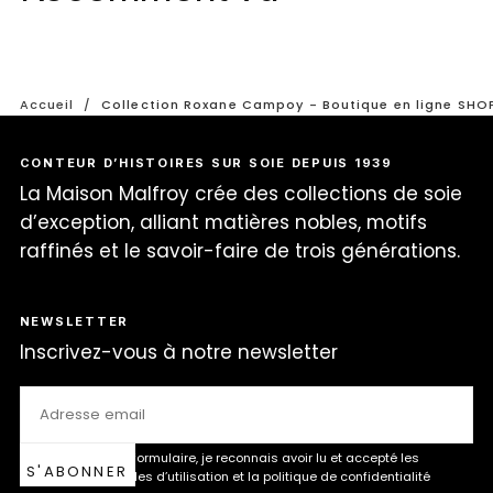
Accueil
/
Collection Roxane Campoy - Boutique en ligne SH
CONTEUR D’HISTOIRES SUR SOIE DEPUIS 1939
La Maison Malfroy crée des collections de soie
d’exception, alliant matières nobles, motifs
raffinés et le savoir-faire de trois générations.
NEWSLETTER
Inscrivez-vous à notre newsletter
EMAIL
En soumettant ce formulaire, je reconnais avoir lu et accepté les
S'ABONNER
conditions générales d’utilisation et la politique de confidentialité